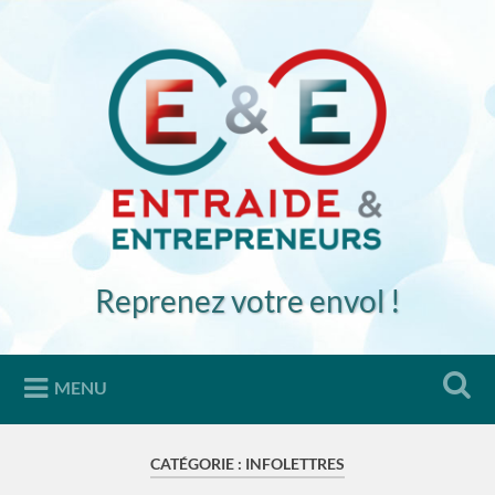
Accéder
au
Recherche
contenu
principal
Reprenez votre envol !
MENU
CATÉGORIE :
INFOLETTRES