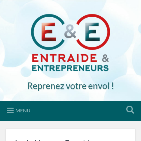
Accéder
au
Recherche
contenu
principal
Reprenez votre envol !
MENU