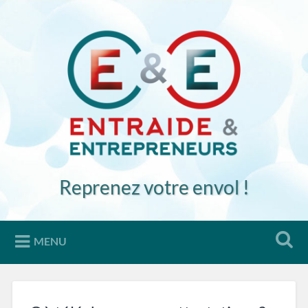
Accéder
au
Recherche
contenu
principal
Reprenez votre envol !
MENU