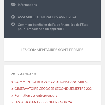
Informations
Navigation
ASSEMBLEE GENERALE 09 AVRIL 2024
de
l’article
Comment bénéficier de l’aide financière de l’État
pour l’embauche d’un apprenti ?
LES COMMENTAIRES SONT FERMÉS.
ARTICLES RÉCENTS
COMMENT GERER VOS CAUTIONS BANCAIRES ?
OBSERVATOIRE CECOGEB SECOND SEMESTRE 2024
Formation des entrepreneurs
LES ECHOS ENTREPRENEURS NOV 24