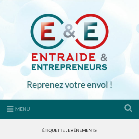
Accéder
au
Recherche
contenu
principal
Reprenez votre envol !
MENU
ÉTIQUETTE :
EVÉNEMENTS