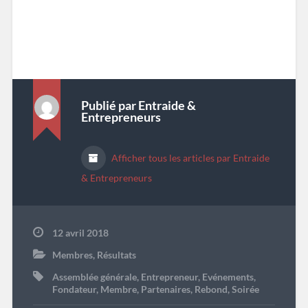
Publié par
Entraide &
Entrepreneurs
Afficher tous les articles par Entraide
& Entrepreneurs
12 avril 2018
Membres
,
Résultats
Assemblée générale
,
Entrepreneur
,
Evénements
,
Fondateur
,
Membre
,
Partenaires
,
Rebond
,
Soirée