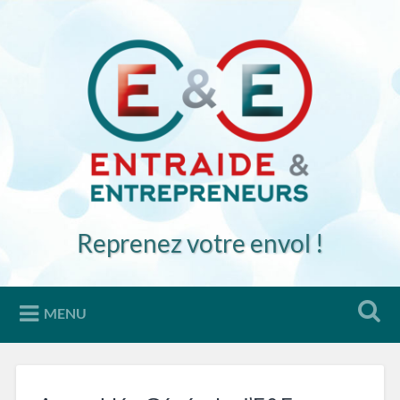
Accéder
au
Recherche
contenu
principal
Reprenez votre envol !
MENU