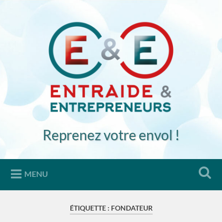
Accéder
au
Recherche
contenu
principal
Reprenez votre envol !
MENU
ÉTIQUETTE :
FONDATEUR