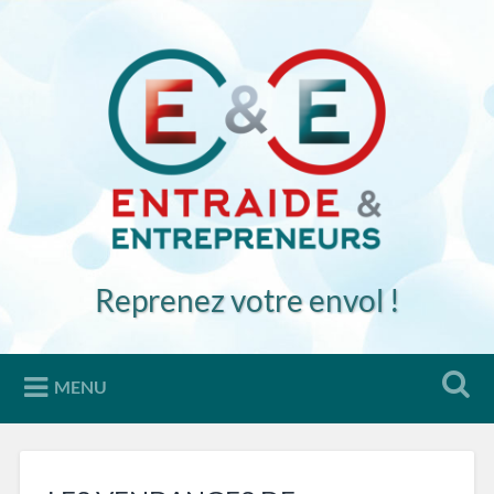
Accéder
au
Recherche
contenu
principal
Reprenez votre envol !
MENU