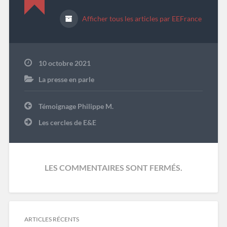
Afficher tous les articles par EEFrance
10 octobre 2021
La presse en parle
Navigation
Témoignage Philippe M.
de
l’article
Les cercles de E&E
LES COMMENTAIRES SONT FERMÉS.
ARTICLES RÉCENTS