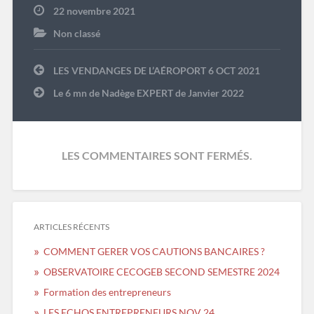
22 novembre 2021
Non classé
Navigation
LES VENDANGES DE L’AÉROPORT 6 OCT 2021
de
l’article
Le 6 mn de Nadège EXPERT de Janvier 2022
LES COMMENTAIRES SONT FERMÉS.
ARTICLES RÉCENTS
COMMENT GERER VOS CAUTIONS BANCAIRES ?
OBSERVATOIRE CECOGEB SECOND SEMESTRE 2024
Formation des entrepreneurs
LES ECHOS ENTREPRENEURS NOV 24