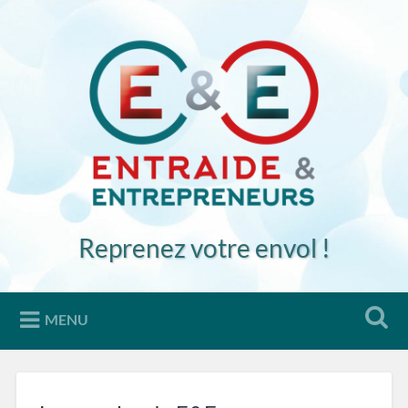
Accéder
au
Recherche
contenu
principal
Reprenez votre envol !
MENU