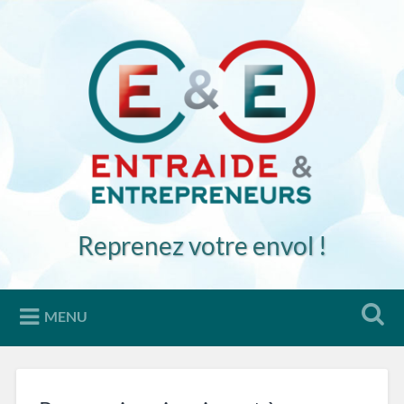
Accéder
au
Recherche
contenu
principal
Reprenez votre envol !
MENU