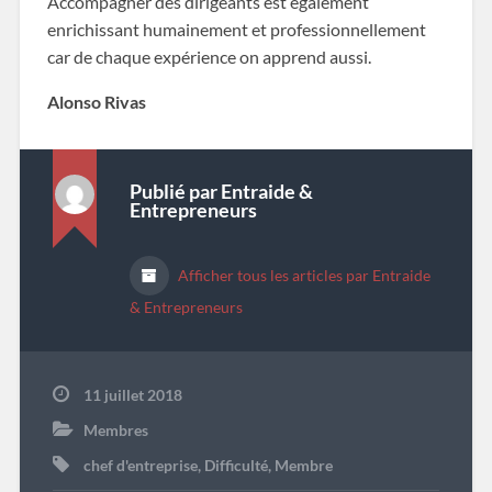
Accompagner des dirigeants est également
enrichissant humainement et professionnellement
car de chaque expérience on apprend aussi.
Alonso Rivas
Publié par
Entraide &
Entrepreneurs
Afficher tous les articles par Entraide
& Entrepreneurs
11 juillet 2018
Membres
chef d'entreprise
,
Difficulté
,
Membre