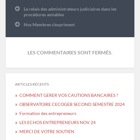
Navigation
Le relais des administrateurs judiciaires dans les
de
procédures amiables
l’article
Nos Membres s’expriment
LES COMMENTAIRES SONT FERMÉS.
ARTICLES RÉCENTS
COMMENT GERER VOS CAUTIONS BANCAIRES ?
OBSERVATOIRE CECOGEB SECOND SEMESTRE 2024
Formation des entrepreneurs
LES ECHOS ENTREPRENEURS NOV 24
MERCI DE VOTRE SOUTIEN