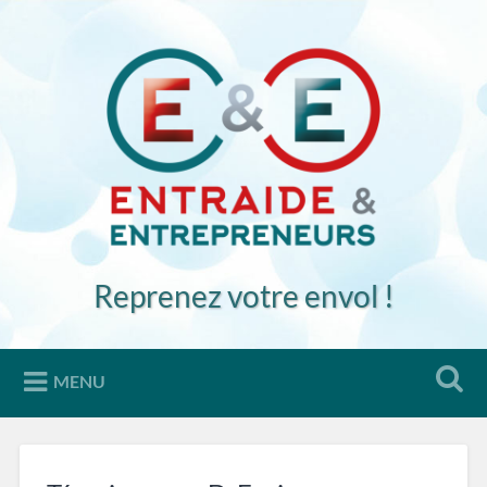
Accéder
au
Recherche
contenu
principal
Reprenez votre envol !
MENU