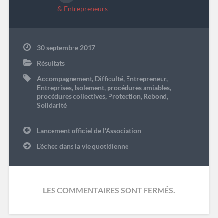
& Entrepreneurs
30 septembre 2017
Résultats
Accompagnement
,
Difficulté
,
Entrepreneur
,
Entreprises
,
Isolement
,
procédures amiables
,
procédures collectives
,
Protection
,
Rebond
,
Solidarité
Navigation
Lancement officiel de l’Association
de
l’article
L’échec dans la vie quotidienne
LES COMMENTAIRES SONT FERMÉS.