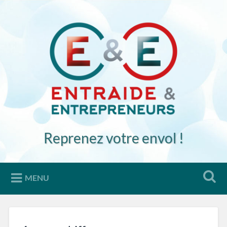
Accéder
au
Recherche
contenu
principal
Reprenez votre envol !
MENU